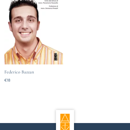
Federico Bazzan
€
18