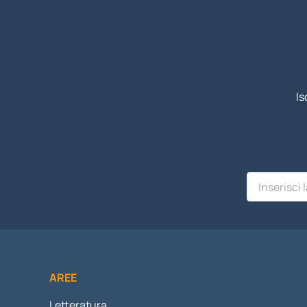
Is
AREE
Letteratura