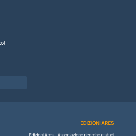
to!
I
EDIZIONI ARES
Edizioni Ares – Associazione ricerche e studi