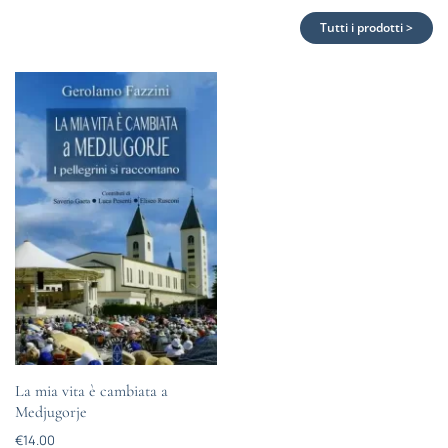
Tutti i prodotti >
La mia vita è cambiata a
Medjugorje
€
14.00