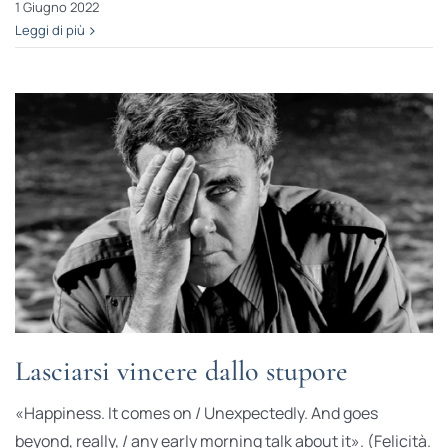
1 Giugno 2022
Leggi di più
Lasciarsi vincere dallo stupore
«Happiness. It comes on / Unexpectedly. And goes
beyond, really, / any early morning talk about it». (Felicità.