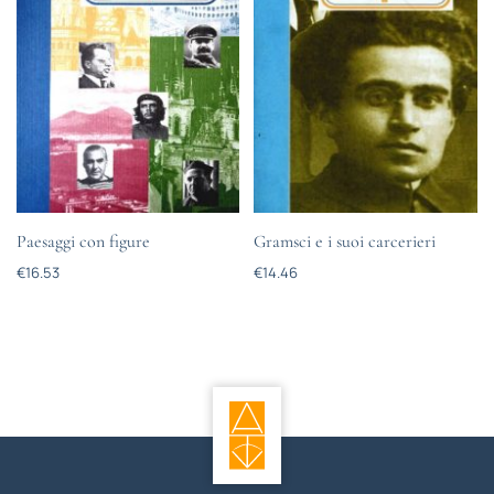
Paesaggi con figure
Gramsci e i suoi carcerieri
€
16.53
€
14.46