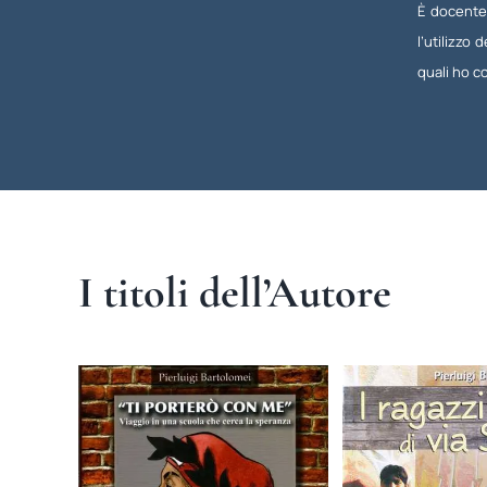
È docente
l’utilizzo
quali ho c
I titoli dell’Autore