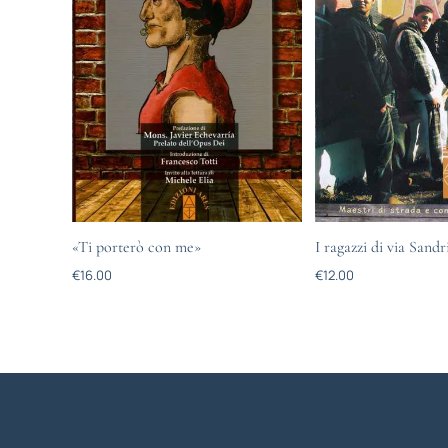
«Ti porterò con me»
I ragazzi di via Sandr
€
16.00
€
12.00