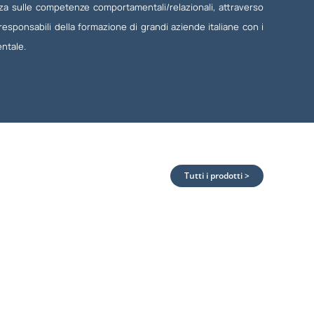
za sulle competenze comportamentali/relazionali, attraverso
 responsabili della formazione di grandi aziende italiane con i
entale.
Tutti i prodotti >