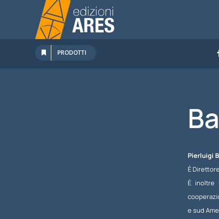
Salta
al
contenuto
PRODOTTI
Ba
Pierluigi 
È Direttor
È inoltre
cooperazio
e sud Amer