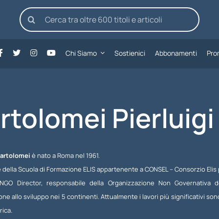
Cerca
per:
Chi Siamo
Sostienici
Abbonamenti
Pro
rtolomei Pierluigi
Bartolomei
è nato a Roma nel 1961.
e della Scuola di Formazione ELIS appartenente a CONSEL – Consorzio Elis
 NGO Director, responsabile della Organizzazione Non Governativa 
ne allo sviluppo nei 5
continenti. Attualmente i lavori più significativi sono
ica.