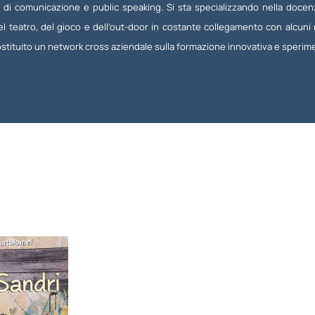
 di comunicazione e public speaking. Si sta specializzando nella docen
 del teatro, del gioco e dell’out-door in costante collegamento con alcuni
ostituito un network cross aziendale sulla formazione innovativa e sperim