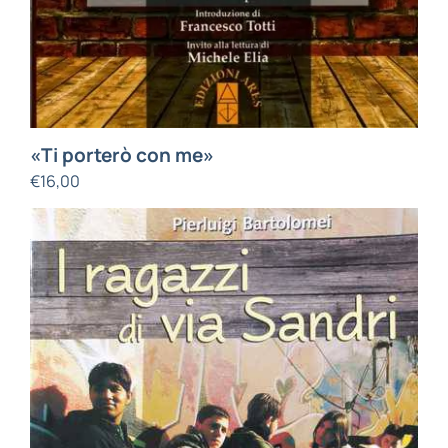
«Ti porterò con me»
€
16,00