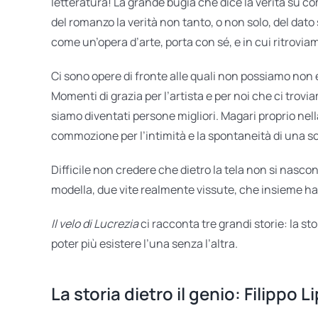
letteratura! La grande bugia che dice la verità su c
del romanzo la verità non tanto, o non solo, del dato st
come un’opera d’arte, porta con sé, e in cui ritroviam
Ci sono opere di fronte alle quali non possiamo non em
Momenti di grazia per l’artista e per noi che ci trov
siamo diventati persone migliori. Magari proprio nella
commozione per l’intimità e la spontaneità di una s
Difficile non credere che dietro la tela non si nasco
modella, due vite realmente vissute, che insieme h
Il velo di Lucrezia
ci racconta tre grandi storie: la st
poter più esistere l’una senza l’altra.
La storia dietro il genio: Filippo L