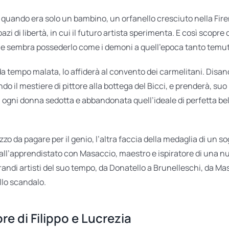
, quando era solo un bambino, un orfanello cresciuto nella Fir
zi di libertà, in cui il futuro artista sperimenta. E così scopre
 che sembra possederlo come i demoni a quell’epoca tanto temut
 da tempo malata, lo affiderà al convento dei carmelitani. Disan
il mestiere di pittore alla bottega del Bicci, e prenderà, suo m
n ogni donna sedotta e abbandonata quell’ideale di perfetta be
zo da pagare per il genio, l’altra faccia della medaglia di un so
 dall’apprendistato con Masaccio, maestro e ispiratore di una n
grandi artisti del suo tempo, da Donatello a Brunelleschi, da M
llo scandalo.
re di Filippo e Lucrezia