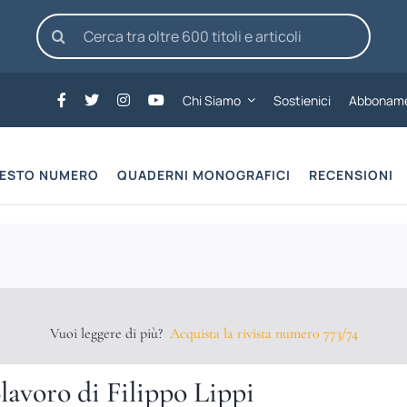
Cerca
per:
Chi Siamo
Sostienici
Abboname
UESTO NUMERO
QUADERNI MONOGRAFICI
RECENSIONI
Vuoi leggere di più?
Acquista la rivista numero 773/74
olavoro di Filippo Lippi