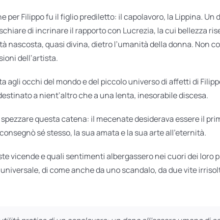
per Filippo fu il figlio prediletto: il capolavoro, la Lippina. Un d
hiare di incrinare il rapporto con Lucrezia, la cui bellezza ri
tà nascosta, quasi divina, dietro l’umanità della donna. Non co
ioni dell’artista.
agli occhi del mondo e del piccolo universo di affetti di Fili
destinato a nient’altro che a una lenta, inesorabile discesa.
spezzare questa catena: il mecenate desiderava essere il primo
 consegnò sé stesso, la sua amata e la sua arte all’eternità.
vicende e quali sentimenti albergassero nei cuori dei loro pro
 universale, di come anche da uno scandalo, da due vite irriso