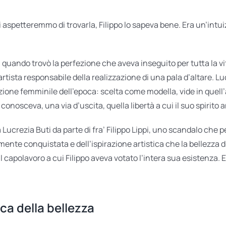
i aspetteremmo di trovarla, Filippo lo sapeva bene. Era un’int
 quando trovò la perfezione che aveva inseguito per tutta la vita
ista responsabile della realizzazione di una pala d’altare. Lucr
dizione femminile dell’epoca: scelta come modella, vide in quel
onosceva, una via d’uscita, quella libertà a cui il suo spirito 
ucrezia Buti da parte di fra’ Filippo Lippi, uno scandalo che pe
mente conquistata e dell’ispirazione artistica che la bellezza 
l capolavoro a cui Filippo aveva votato l’intera sua esistenza. E
ica della bellezza