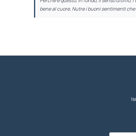
Perché è questo, in fondo, il senso ultimo, 
bene al cuore. Nutre i buoni sentimenti che i
Is