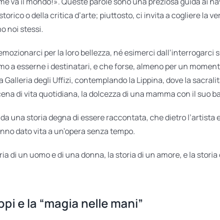
ome va il mondo!». Queste parole sono una preziosa guida ai nav
orico o della critica d’arte; piuttosto, ci invita a cogliere la v
o noi stessi.
ozionarci per la loro bellezza, né esimerci dall’interrogarci sull
iamo a esserne i destinatari, e che forse, almeno per un momento
 Galleria degli Uffizi, contemplando la Lippina, dove la sacralità
cena di vita quotidiana, la dolcezza di una mamma con il suo 
nda una storia degna di essere raccontata, che dietro l’artista 
anno dato vita a un’opera senza tempo.
oria di un uomo e di una donna, la storia di un amore, e la stori
ippi e la “magia nelle mani”