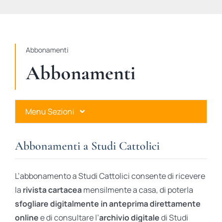
STUDI
RUBRICHE
Abbonamenti
Abbonamenti
Menu Sezioni
Abbonamenti a Studi Cattolici
Abbonamenti a Studi Cattolici
Ares Gold
L’abbonamento a Studi Cattolici consente di ricevere
Ares Digital
la
rivista cartacea
mensilmente a casa, di poterla
sfogliare digitalmente in anteprima direttamente
Ares Gift Card
online
e di consultare l’
archivio digitale
di Studi