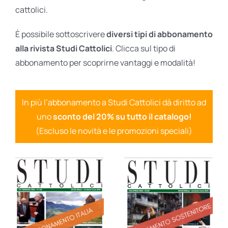
cattolici.
È possibile sottoscrivere
diversi tipi di abbonamento
alla rivista Studi Cattolici
. Clicca sul tipo di
abbonamento per scoprirne vantaggi e modalità!
In più l’abbonamento a Studi Cattolici dà diritto ad
uno
sconto del 20% su tutto il catalogo!
(Escluso le novità e le promozioni speciali)