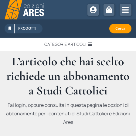
Salta
al
Tog
contenuto
Nav
Chi Siamo
PRODOTTI
Cerca
Sostienici
CATEGORIE ARTICOLI
Abbonamenti
L’articolo che hai scelto
EDITORIALI
Promozioni
richiede un abbonamento
Newsletter
IN QUESTO NUMERO
Eventi
a Studi Cattolici
Libri Ares
QUADERNI MONOGRAFICI
Fai login, oppure consulta in questa pagina le opzioni di
abbonamento per i contenuti di Studi Cattolici e Edizioni
RECENSIONI
Ares