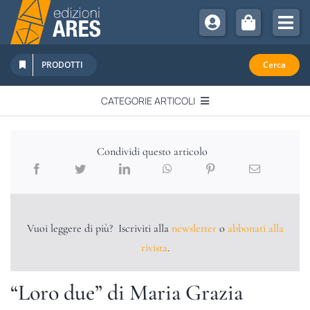
Salta
al
Tog
contenuto
Nav
Chi Siamo
PRODOTTI
Cerca
Sostienici
CATEGORIE ARTICOLI
Abbonamenti
EDITORIALI
Promozioni
Condividi questo articolo
Newsletter
IN QUESTO NUMERO
Eventi
Libri Ares
Vuoi leggere di più? Iscriviti alla
newsletter
o
abbonati alla
QUADERNI MONOGRAFICI
rivista
.
RECENSIONI
“Loro due” di Maria Grazia