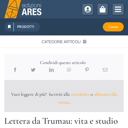
Salta
al
Tog
contenuto
Nav
Chi Siamo
PRODOTTI
Cerca
Sostienici
CATEGORIE ARTICOLI
Abbonamenti
EDITORIALI
Promozioni
Condividi questo articolo
Newsletter
IN QUESTO NUMERO
Eventi
Libri Ares
Vuoi leggere di più? Iscriviti alla
newsletter
o
abbonati alla
QUADERNI MONOGRAFICI
rivista
.
RECENSIONI
Lettera da Trumau: vita e studio