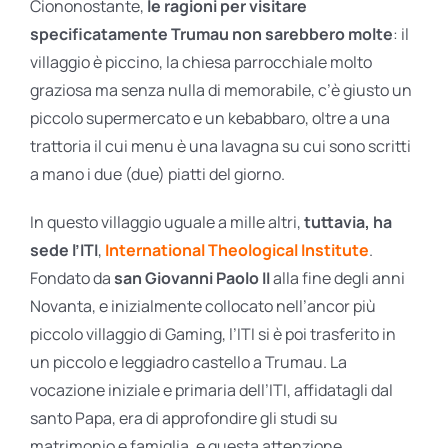
Ciononostante,
le ragioni per visitare
specificatamente Trumau non sarebbero molte
: il
villaggio è piccino, la chiesa parrocchiale molto
graziosa ma senza nulla di memorabile, c’è giusto un
piccolo supermercato e un kebabbaro, oltre a una
trattoria il cui menu è una lavagna su cui sono scritti
a mano i due (due) piatti del giorno.
In questo villaggio uguale a mille altri,
tuttavia, ha
sede l’ITI
,
International Theological Institute
.
Fondato da
san Giovanni Paolo II
alla fine degli anni
Novanta, e inizialmente collocato nell’ancor più
piccolo villaggio di Gaming, l’ITI si è poi trasferito in
un piccolo e leggiadro castello a Trumau. La
vocazione iniziale e primaria dell’ITI, affidatagli dal
santo Papa, era di approfondire gli studi su
matrimonio e famiglia, e questa attenzione