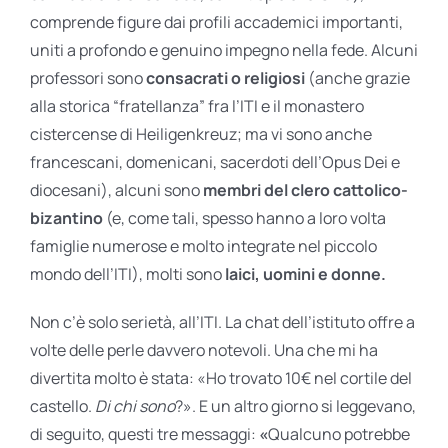
comprende figure dai profili accademici importanti,
uniti a profondo e genuino impegno nella fede. Alcuni
professori sono
consacrati o religiosi
(anche grazie
alla storica “fratellanza” fra l’ITI e il monastero
cistercense di Heiligenkreuz; ma vi sono anche
francescani, domenicani, sacerdoti dell’Opus Dei e
diocesani), alcuni sono
membri del clero cattolico-
bizantino
(e, come tali, spesso hanno a loro volta
famiglie numerose e molto integrate nel piccolo
mondo dell’ITI), molti sono
laici, uomini e donne.
Non c’è solo serietà, all’ITI. La chat dell’istituto offre a
volte delle perle davvero notevoli. Una che mi ha
divertita molto è stata: «Ho trovato 10€ nel cortile del
castello.
Di chi sono
?». E un altro giorno si leggevano,
di seguito, questi tre messaggi:
«
Qualcuno potrebbe