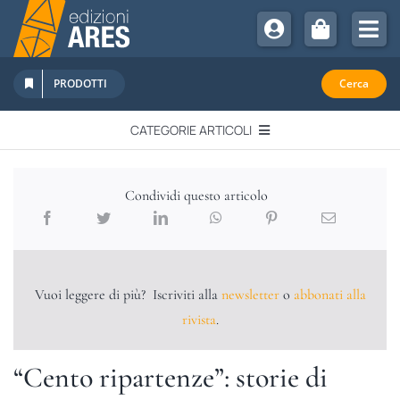
Salta
al
Tog
contenuto
Nav
Chi Siamo
PRODOTTI
Cerca
Sostienici
CATEGORIE ARTICOLI
Abbonamenti
EDITORIALI
Promozioni
Condividi questo articolo
Newsletter
IN QUESTO NUMERO
Eventi
Libri Ares
Vuoi leggere di più? Iscriviti alla
newsletter
o
abbonati alla
QUADERNI MONOGRAFICI
rivista
.
RECENSIONI
“Cento ripartenze”: storie di