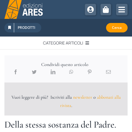
Salta
al
Tog
contenuto
Nav
Chi Siamo
PRODOTTI
Cerca
Sostienici
CATEGORIE ARTICOLI
Abbonamenti
EDITORIALI
Promozioni
Condividi questo articolo
Newsletter
IN QUESTO NUMERO
Eventi
Libri Ares
Vuoi leggere di più? Iscriviti alla
newsletter
o
abbonati alla
QUADERNI MONOGRAFICI
rivista
.
RECENSIONI
Della stessa sostanza del Padre.