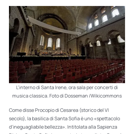
L’interno di Santa Irene, ora sala per concerti di
musica classica. Foto di Dosseman /Wikicommons
Come disse Procopio di Cesarea (storico del VI
secolo), la basilica di Santa Sofia è uno «spettacolo
d’ineguagliabile bellezza». Intitolata alla Sapienza