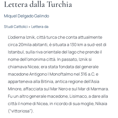
Lettera dalla Turchia
STUDI
Miquel Delgado Galindo
RUBRICHE
Studi Cattolici
»
Lettera da
L’odierna Iznik, città turca che conta attualmente
circa 20mila abitanti, è situata a 130 km a sud-est di
Istanbul, sulla riva orientale del lago che prende il
nome dell’omonima città. In passato, Iznik si
chiamava Nicea; era stata fondata dal generale
macedone Antigono I Monoftalmo nel 316 a.C. e
apparteneva alla Bitinia, antica regione dell’Asia
Minore, affacciata sul Mar Nero e sul Mar di Marmara.
Fu un altro generale macedone, Lisimaco, a dare alla
città il nome di Nicea, in ricordo di sua moglie, Níkaia
(“vittoriosa”).