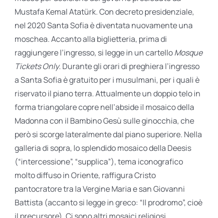
Mustafa Kemal Atatürk. Con decreto presidenziale,
nel 2020 Santa Sofia è diventata nuovamente una
moschea. Accanto alla biglietteria, prima di
raggiungere l’ingresso, si legge in un cartello
Mosque
Tickets Only
. Durante gli orari di preghiera l’ingresso
a Santa Sofia è gratuito per i musulmani, per i quali è
riservato il piano terra. Attualmente un doppio telo in
forma triangolare copre nell’abside il mosaico della
Madonna con il Bambino Gesù sulle ginocchia, che
però si scorge lateralmente dal piano superiore. Nella
galleria di sopra, lo splendido mosaico della Deesis
(“intercessione”, “supplica”), tema iconografico
molto diffuso in Oriente, raffigura Cristo
pantocratore tra la Vergine Maria e san Giovanni
Battista (accanto si legge in greco: “Il prodromo”, cioè
il precursore). Ci sono altri mosaici religiosi,