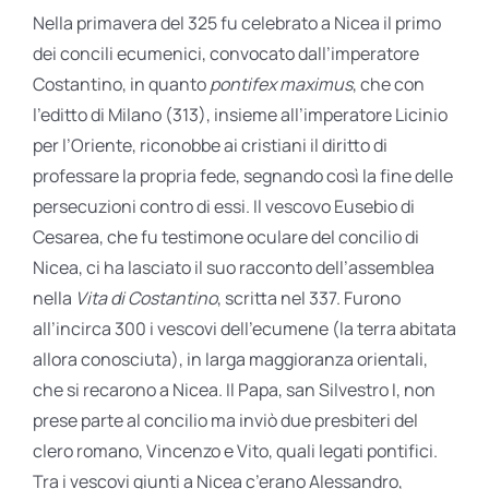
Nella primavera del 325 fu celebrato a Nicea il primo
dei concili ecumenici, convocato dall’imperatore
Costantino, in quanto
pontifex maximus
, che con
l’editto di Milano (313), insieme all’imperatore Licinio
per l’Oriente, riconobbe ai cristiani il diritto di
professare la propria fede, segnando così la fine delle
persecuzioni contro di essi. Il vescovo Eusebio di
Cesarea, che fu testimone oculare del concilio di
Nicea, ci ha lasciato il suo racconto dell’assemblea
nella
Vita di Costantino
, scritta nel 337. Furono
all’incirca 300 i vescovi dell’ecumene (la terra abitata
allora conosciuta), in larga maggioranza orientali,
che si recarono a Nicea. Il Papa, san Silvestro I, non
prese parte al concilio ma inviò due presbiteri del
clero romano, Vincenzo e Vito, quali legati pontifici.
Tra i vescovi giunti a Nicea c’erano Alessandro,