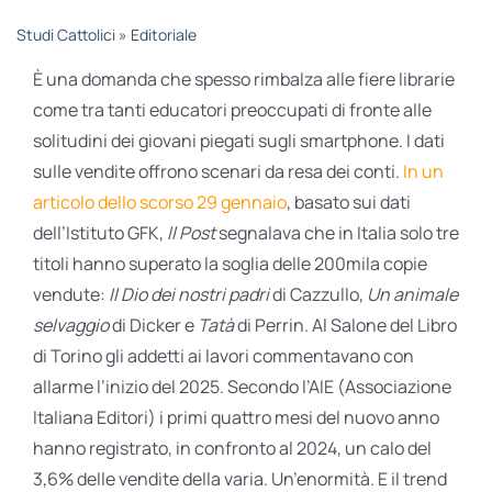
STUDI
Studi Cattolici
»
Editoriale
È una domanda che spesso rimbalza alle fiere librarie
RUBRICHE
come tra tanti educatori preoccupati di fronte alle
solitudini dei giovani piegati sugli smartphone. I dati
sulle vendite offrono scenari da resa dei conti.
In un
articolo dello scorso 29 gennaio
, basato sui dati
dell’Istituto GFK,
Il Post
segnalava che in Italia solo tre
titoli hanno superato la soglia delle 200mila copie
vendute:
Il Dio dei nostri padri
di Cazzullo,
Un animale
selvaggio
di Dicker e
Tatà
di Perrin. Al Salone del Libro
di Torino gli addetti ai lavori commentavano con
allarme l’inizio del 2025. Secondo l’AIE (Associazione
Italiana Editori) i primi quattro mesi del nuovo anno
hanno registrato, in confronto al 2024, un calo del
3,6% delle vendite della varia. Un’enormità. E il trend