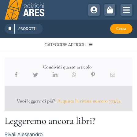
Salta
al
Tog
contenuto
Nav
Chi Siamo
PRODOTTI
Cerca
Sostienici
CATEGORIE ARTICOLI
Abbonamenti
EDITORIALI
Promozioni
Condividi questo articolo
Newsletter
IN QUESTO NUMERO
Eventi
Libri Ares
Vuoi leggere di più?
Acquista la rivista numero 773/74
QUADERNI MONOGRAFICI
Leggeremo ancora libri?
RECENSIONI
Rivali Alessandro