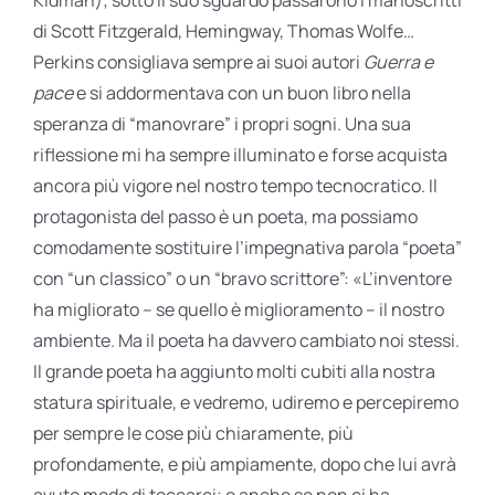
di Scott Fitzgerald, Hemingway, Thomas Wolfe…
Perkins consigliava sempre ai suoi autori
Guerra e
pace
e si addormentava con un buon libro nella
speranza di “manovrare” i propri sogni. Una sua
riflessione mi ha sempre illuminato e forse acquista
ancora più vigore nel nostro tempo tecnocratico. Il
protagonista del passo è un poeta, ma possiamo
comodamente sostituire l’impegnativa parola “poeta”
con “un classico” o un “bravo scrittore”: «L’inventore
ha migliorato – se quello è miglioramento – il nostro
ambiente. Ma il poeta ha davvero cambiato noi stessi.
Il grande poeta ha aggiunto molti cubiti alla nostra
statura spirituale, e vedremo, udiremo e percepiremo
per sempre le cose più chiaramente, più
profondamente, e più ampiamente, dopo che lui avrà
avuto modo di toccarci; e anche se non ci ha