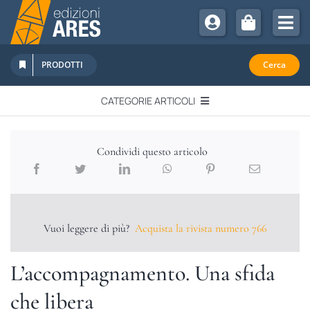
Salta
al
Tog
contenuto
Nav
Chi Siamo
PRODOTTI
Cerca
Sostienici
CATEGORIE ARTICOLI
Abbonamenti
EDITORIALI
Promozioni
Condividi questo articolo
Newsletter
IN QUESTO NUMERO
Eventi
Libri Ares
Vuoi leggere di più?
Acquista la rivista numero 766
QUADERNI MONOGRAFICI
L’accompagnamento. Una sfida
RECENSIONI
che libera