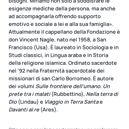
bisogni. Miriamo non solo a soddisfare le
esigenze mediche della persona, ma anche
ad accompagnarla offrendo supporto
emotivo e sociale a lei e alla sua famiglia».
Attualmente il cappellano della Fondazione è
don Vincent Nagle, nato nel 1958, a San
Francisco (Usa). È laureato in Sociologia e in
Studi classici, in Lingua araba e in Storia
della religione islamica. Ordinato sacerdote
nel ’92 nella Fraternità sacerdotale dei
missionari di san Carlo Borromeo. È autore
dei volumi
Sulle frontiere dell’umano. Un
prete tra i malati
(Rubbettino),
Nella terra di
Dio
(Lindau) e
Viaggio in Terra Santa
e
Davanti al re
(Ares).