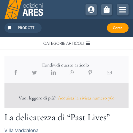
Salta
al
Tog
contenuto
Nav
Chi Siamo
PRODOTTI
Cerca
Sostienici
CATEGORIE ARTICOLI
Abbonamenti
EDITORIALI
Promozioni
Condividi questo articolo
Newsletter
IN QUESTO NUMERO
Eventi
Libri Ares
Vuoi leggere di più?
Acquista la rivista numero 760
QUADERNI MONOGRAFICI
La delicatezza di “Past Lives”
RECENSIONI
Villa Maddalena