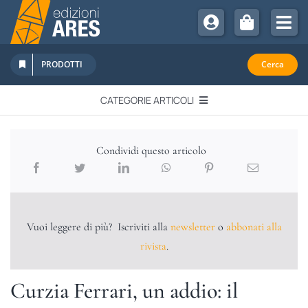
Salta
al
Tog
contenuto
Nav
Chi Siamo
PRODOTTI
Cerca
Sostienici
CATEGORIE ARTICOLI
Abbonamenti
EDITORIALI
Promozioni
Condividi questo articolo
Newsletter
IN QUESTO NUMERO
Eventi
Libri Ares
Vuoi leggere di più? Iscriviti alla
newsletter
o
abbonati alla
QUADERNI MONOGRAFICI
rivista
.
RECENSIONI
Curzia Ferrari, un addio: il