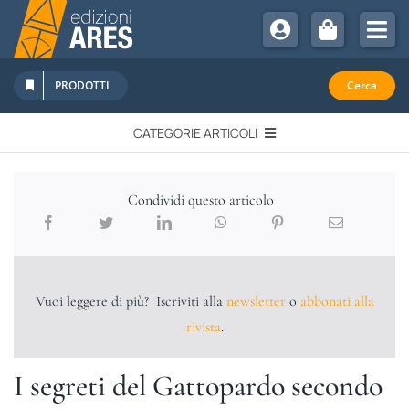
Salta
al
Tog
contenuto
Nav
Chi Siamo
PRODOTTI
Cerca
Sostienici
CATEGORIE ARTICOLI
Abbonamenti
EDITORIALI
Promozioni
Condividi questo articolo
Newsletter
IN QUESTO NUMERO
Eventi
Libri Ares
Vuoi leggere di più? Iscriviti alla
newsletter
o
abbonati alla
QUADERNI MONOGRAFICI
rivista
.
RECENSIONI
I segreti del Gattopardo secondo