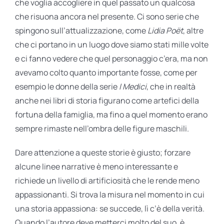
che voglia accogliere in quel passato un qualcosa
che risuona ancora nel presente. Ci sono serie che
spingono sull’attualizzazione, come
Lidia Poët
, altre
che ci portano in un luogo dove siamo stati mille volte
e ci fanno vedere che quel personaggio c’era, ma non
avevamo colto quanto importante fosse, come per
esempio le donne della serie
I Medici
, che in realtà
anche nei libri di storia figurano come artefici della
fortuna della famiglia, ma fino a quel momento erano
sempre rimaste nell’ombra delle figure maschili.
Dare attenzione a queste storie è giusto; forzare
alcune linee narrative è meno interessante e
richiede un livello di artificiosità che le rende meno
appassionanti. Si trova la misura nel momento in cui
una storia appassiona: se succede, lì c’è della verità.
Quando l’autore deve metterci molto del suo, è