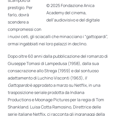
scampolo di
© 2025 Fondazione Anica
prestigio. Per
Academy del cinema,
farlo, dovrà
dell’audiovisivo e del digitale
scendere a
compromessi con
i nuovi ceti, gli sciacalli che minacciano i “gattopardi”,
ormai ingabbiati nei loro palazzi in declino.
Dopo oltre 60 anni dalla pubblicazione del romanzo di
Giuseppe Tomasi di Lampedusa (1958), dalla sua
consacrazione allo Strega (1959) e dal sontuoso
adattamento di Luchino Visconti (1963),
Il
Gattopardo
è approdato a marzo su Netflix, in una
trasposizione seriale prodotta da Indiana
Productions e Moonage Pictures per la regia di Tom
Shankland. Luisa Cotta Ramosino, Direttrice delle
serie italiane Netflix, ci racconta gli ingranaggi della