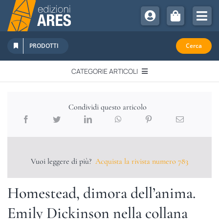
Salta
al
Tog
contenuto
Nav
Chi Siamo
PRODOTTI
Cerca
Sostienici
CATEGORIE ARTICOLI
Abbonamenti
EDITORIALI
Promozioni
Condividi questo articolo
Newsletter
IN QUESTO NUMERO
Eventi
Libri Ares
Vuoi leggere di più?
Acquista la rivista numero 783
QUADERNI MONOGRAFICI
Homestead, dimora dell’anima.
RECENSIONI
Emily Dickinson nella collana