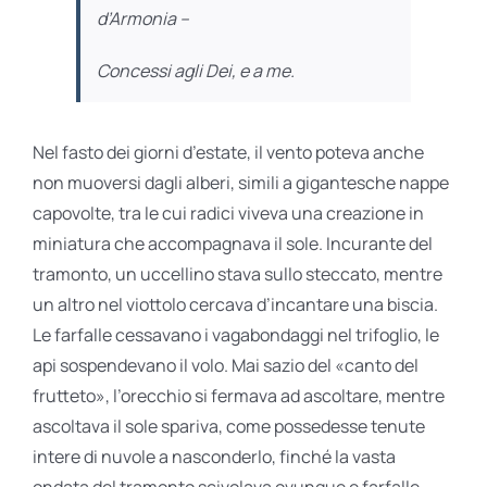
d’Armonia –
Concessi agli Dei, e a me.
Nel fasto dei giorni d’estate, il vento poteva anche
non muoversi dagli alberi, simili a gigantesche nappe
capovolte, tra le cui radici viveva una creazione in
miniatura che accompagnava il sole. Incurante del
tramonto, un uccellino stava sullo steccato, mentre
un altro nel viottolo cercava d’incantare una biscia.
Le farfalle cessavano i vagabondaggi nel trifoglio, le
api sospendevano il volo. Mai sazio del «canto del
frutteto», l’orecchio si fermava ad ascoltare, mentre
ascoltava il sole spariva, come possedesse tenute
intere di nuvole a nasconderlo, finché la vasta
ondata del tramonto scivolava ovunque e farfalle,