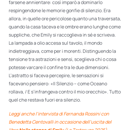
farsene annientare: così imparò a dominarlo
respingendone le memorie gonfie di silenzio. Era
allora, in quelle ore pericolose quanto una traversata,
quando la casa taceva e le ombre erano lunghe come
suppliche, che Emily si raccoglieva in sé e scriveva.
La lampada a olio accesa sul tavolo, il mondo
indietreggiava, come per i morenti. Distinguendo la
tensione tra astrazioni e sensi, sceglieva chi o cosa
potesse varcare il confine tra le due dimensioni.
L’astratto si faceva percepire, le sensazioni si
facevano pensiero: «Il Silenzio – come Oceano
rollava, / E s’infrangeva contro il mio orecchio». Tutto
quel che restava fuori era silenzio.
Leggi anche l’intervista di Fernanda Rossini con
Benedetta Centovalli in occasione dell’uscita del
libro
Nella stanza di Emily
(La Tartaruga 2025)