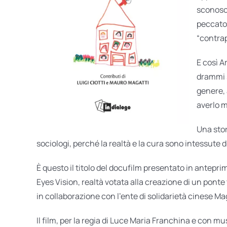
sconosci
peccato,
“contra
E così A
drammi s
genere, 
averlo m
Una stor
sociologi, perché la realtà e la cura sono intessute d
È questo il titolo del docufilm presentato in antepr
Eyes Vision, realtà votata alla creazione di un ponte
in collaborazione con l’ente di solidarietà cinese M
Il film, per la regia di Luce Maria Franchina e con mu