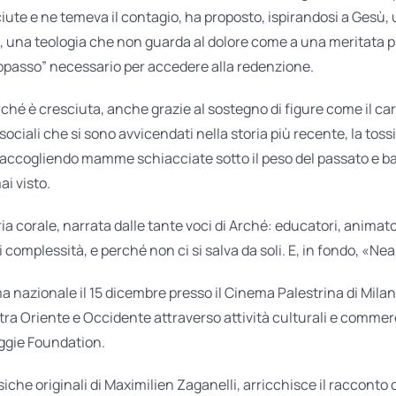
ute e ne temeva il contagio, ha proposto, ispirandosi a Gesù, u
 una teologia che non guarda al dolore come a una meritata pun
ppasso” necessario per accedere alla redenzione.
rché è cresciuta, anche grazie al sostegno di figure come il ca
ociali che si sono avvicendati nella storia più recente, la tossi
accogliendo mamme schiacciate sotto il peso del passato e ba
ai visto.
ia corale, narrata dalle tante voci di Arché: educatori, animator
i complessità, e perché non ci si salva da soli. E, in fondo, «Ne
ima nazionale il 15 dicembre presso il Cinema Palestrina di Mil
 tra Oriente e Occidente attraverso attività culturali e commerci
aggie Foundation.
siche originali di Maximilien Zaganelli, arricchisce il racconto 