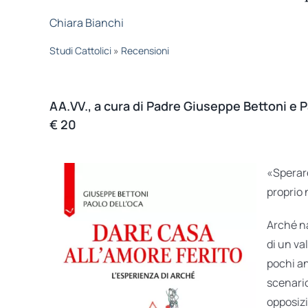
Chiara Bianchi
Studi Cattolici
»
Recensioni
AA.VV., a cura di Padre Giuseppe Bettoni e P
€ 20
«Sperare
proprio 
Arché na
di un va
pochi an
scenario
opposizi