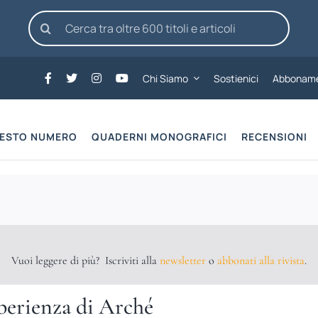
Cerca
per:
Chi Siamo
Sostienici
Abboname
UESTO NUMERO
QUADERNI MONOGRAFICI
RECENSIONI
Vuoi leggere di più? Iscriviti alla
newsletter
o
abbonati alla rivista
.
sperienza di Arché