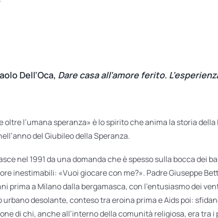
aolo Dell’Oca,
Dare casa all’amore ferito. L’esperienz
 oltre l’umana speranza» è lo spirito che anima la storia dell
nell’anno del Giubileo della Speranza.
sce nel 1991 da una domanda che è spesso sulla bocca dei bam
lore inestimabili: «Vuoi giocare con me?». Padre Giuseppe Bett
ni prima a Milano dalla bergamasca, con l’entusiasmo dei venti
 urbano desolante, conteso tra eroina prima e Aids poi: sfidando 
one di chi, anche all’interno della comunità religiosa, era tra i