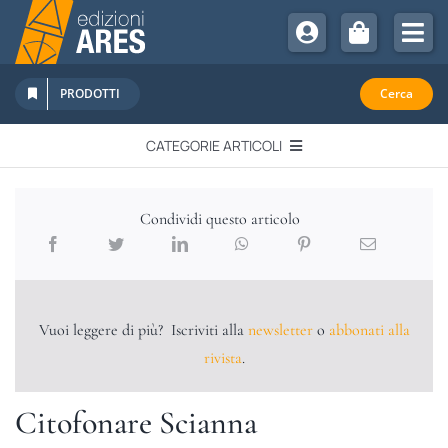
Salta
al
Tog
contenuto
Nav
Chi Siamo
PRODOTTI
Cerca
Sostienici
CATEGORIE ARTICOLI
Abbonamenti
EDITORIALI
Promozioni
Condividi questo articolo
Newsletter
IN QUESTO NUMERO
Eventi
Libri Ares
Vuoi leggere di più? Iscriviti alla
newsletter
o
abbonati alla
QUADERNI MONOGRAFICI
rivista
.
RECENSIONI
Citofonare Scianna