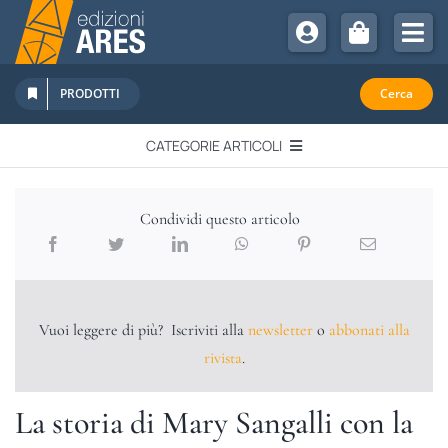
Salta
al
Tog
contenuto
Nav
Chi Siamo
PRODOTTI
Cerca
Sostienici
CATEGORIE ARTICOLI
Abbonamenti
EDITORIALI
Promozioni
Condividi questo articolo
Newsletter
IN QUESTO NUMERO
Eventi
Libri Ares
Vuoi leggere di più? Iscriviti alla
newsletter
o
abbonati alla
QUADERNI MONOGRAFICI
rivista
.
RECENSIONI
La storia di Mary Sangalli con la