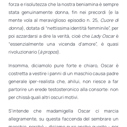
forza e risolutezza che la nostra beniamina è sempre
stata genuinamente donna, fin nei precordi (e la
mente vola al meraviglioso episodio n. 25,
Cuore di
donna
), dotata di “nettissima identità femminile”, per
poi azzardarsi a dire la verità, cioè che
Lady Oscar
è
“essenzialmente una vicenda d’amore”, è quasi
rivoluzionario (
à propos
).
Insomma, diciamolo pure forte e chiaro, Oscar è
costretta a vestire i panni di un maschio causa padre
generale iper-realista che, ahilui, non riesce a far
partorire un erede testosteronico alla consorte: non
per chissà quali altri oscuri motivi.
S’intende che madamigella Oscar ci marcia
allegramente, su questa faccenda del sembrare un
maschio, perché – diciamo pure anche questo – per