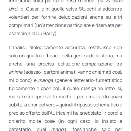
innestarla sulla pianta di rosa (bianca,
ça va sans
dire
) di Oscar, e in quella selva Stucchi si addentra
volentieri per fornire delucidazioni anche su altri
comprimari (un’attenzione particolare è riservata per
esempio alla Du Barry).
L’analisi, filologicamente accurata, restituisce non
solo un quadro efficace della genesi della storia, ma
anche una precisa collazione-comparazione tra
anime
(adesso i cartoni animati vanno chiamati così,
mi dicono) e
manga
(genere letterario-fumettistico
tipicamente nipponico): il quale
manga
ho letto, sì,
ma senza apprezzarlo molto ‒ per rimuoverlo quasi
subito, a onor del vero ‒ quindi il ripasso schematico e
preciso offerto dall’Autrice mi ha snebbiato i ricordi e
chiarito molte cose (in ogni caso, io insisto a
detestarlo, quel
manga
: foss’anche solo per