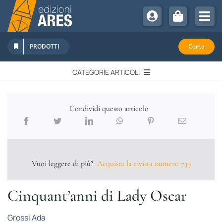
Salta
al
Tog
contenuto
Nav
Chi Siamo
PRODOTTI
Cerca
Sostienici
CATEGORIE ARTICOLI
Abbonamenti
EDITORIALI
Promozioni
Condividi questo articolo
Newsletter
IN QUESTO NUMERO
Eventi
Libri Ares
Vuoi leggere di più?
Acquista la rivista numero 739
QUADERNI MONOGRAFICI
Cinquant’anni di Lady Oscar
RECENSIONI
Grossi Ada