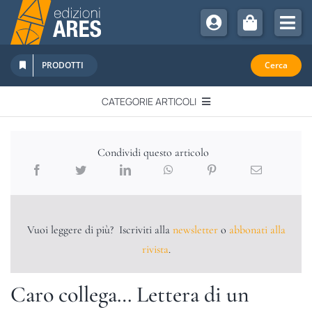
Salta
al
Tog
contenuto
Nav
Chi Siamo
PRODOTTI
Cerca
Sostienici
CATEGORIE ARTICOLI
Abbonamenti
EDITORIALI
Promozioni
Condividi questo articolo
Newsletter
IN QUESTO NUMERO
Eventi
Libri Ares
Vuoi leggere di più? Iscriviti alla
newsletter
o
abbonati alla
QUADERNI MONOGRAFICI
rivista
.
RECENSIONI
Caro collega… Lettera di un