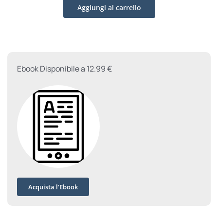
Aggiungi al carrello
che
mantiene
le
promesse
quantità
Ebook Disponibile a 12.99 €
Acquista l'Ebook