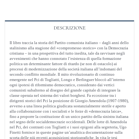
politica
nel
Pci
DESCRIZIONE
quantità
Il libro traccia la storia del Partito comunista italiano – dagli anni dello
stalinismo alla stagione del «compromesso storico» con la Democrazia
cristiana – in una prospettiva del tutto inedita, tale da ravvisare negli
avvenimenti che hanno connotato l’esistenza di quella formazione
politica un determinante fattore di ritardo (se non di ostacolo) ai
processi di modernizzazione della società italiana all’indomani del
secondo conflitto mondiale. Il mito rivoluzionario di continuo
emergente nel Pci di Togliatti, Longo e Berlinguer bloccò all’interno
ogni ipotesi di riformismo democratico, considerato dai vertici
comunisti subalterno al disegno del grande capitale di integrare la
classe operaia nel sistema dei valori borghesi. Fa eccezione tra i
dirigenti storici del Pci la posizione di Giorgio Amendola (1907-1980),
avverso a una linea politica giudicata sostanzialmente sterile e aperto
alla collaborazione con i socialisti e le forze di «democrazia laica»,
fino a proporre la costituzione di un unico partito della sinistra italiana
nel segno delle socialdemocrazie occidentali. Delle lotte di Amendola
nel Pci, dei contrasti con Togliatti e i suoi epigoni alla segreteria, Ugo
Finetti fornisce in queste pagine un’analitica documentazione sulla
scorta delle più recenti acquisizioni storiografiche. In vita le tesi