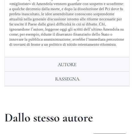
«miglioriste» di Amendola vennero guardate con sospetto e sconfitttte:
a qualche decennio dalla morte, e dopo la dissoluzione del Pci dove fu
profeta inascoltato, le idee amendoliane conoscono sorprendente
attualità nella generale discussione intorno alle riforme necessarie per
far uscire il Paese dalle gravi difficoltà in cui si dibatte. Chi,
ignorandone l’autore, leggesse oggi gli scritti dell’ultimo Amendola su
come, per esempio, ridurre il disavanzo finanziario dello Stato o
innovare la pubblica amministrazione, avrebbe l’immediata percezione
di trovarsi di fronte a un politico di nitido orientamento riformista.
AUTORE
RASSEGNA
Dallo stesso autore