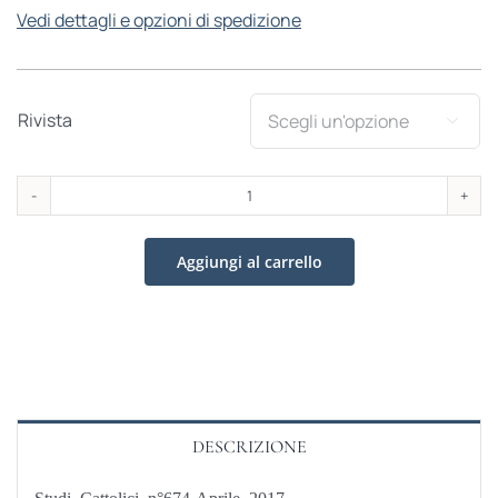
Vedi dettagli e opzioni di spedizione
Rivista

Studi
Cattolici
Aggiungi al carrello
n°674-
Aprile
2017
quantità
DESCRIZIONE
Studi Cattolici n°674-Aprile 2017