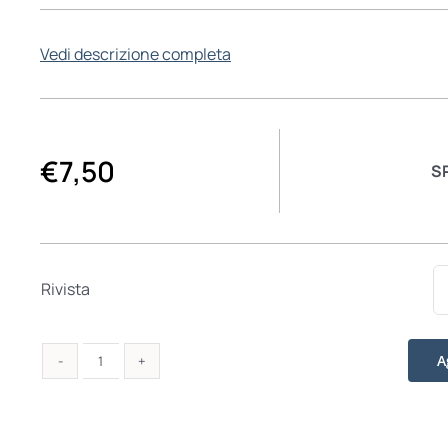
Vedi descrizione completa
€
7,50
S
Rivista
A
Studi
Cattolici
747