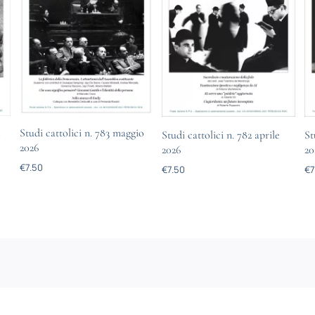
Studi cattolici n. 783 maggio
o
Studi cattolici n. 782 aprile
St
2026
2026
20
€
7.50
€
7.50
€
7