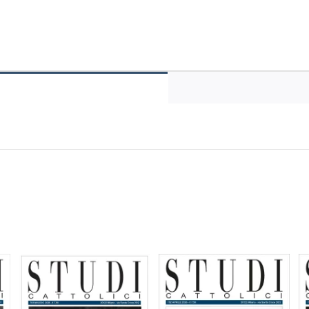
Cattolici
707-
gennaio
2020
quantità