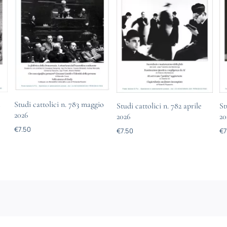
Studi cattolici n. 783 maggio
o
Studi cattolici n. 782 aprile
St
2026
2026
20
€
7.50
€
7.50
€
7