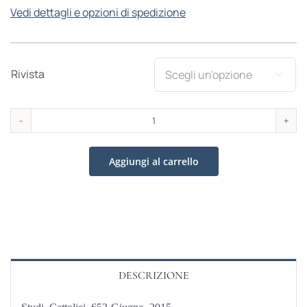
Vedi dettagli e opzioni di spedizione
Rivista

Studi
Cattolici
Aggiungi al carrello
652-
Giugno
2015
quantità
DESCRIZIONE
Studi Cattolici 652-Giugno 2015