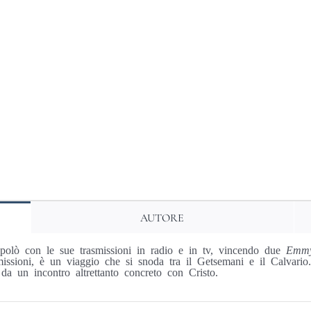
pregare
quantità
AUTORE
opolò con le sue trasmissioni in radio e in tv, vincendo due
Emmy
smissioni, è un viaggio che si snoda tra il Getsemani e il Calvario
 da un incontro altrettanto concreto con Cristo.