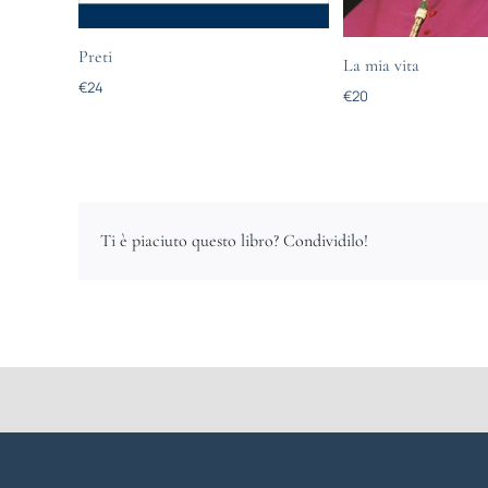
Preti
La mia vita
€
24
€
20
Ti è piaciuto questo libro? Condividilo!