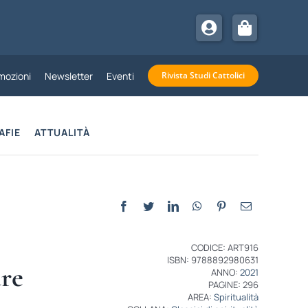
mozioni
Newsletter
Eventi
Rivista Studi Cattolici
AFIE
ATTUALITÀ
CODICE: ART916
ISBN: 9788892980631
are
ANNO:
2021
PAGINE: 296
AREA:
Spiritualità