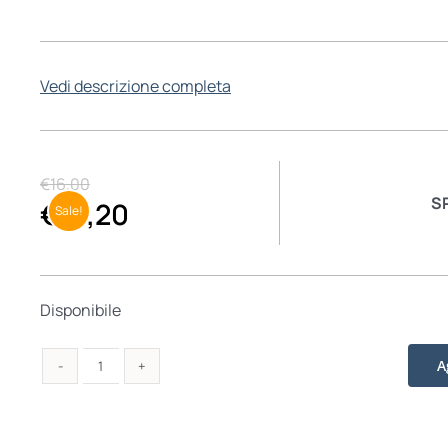
Vedi descrizione completa
€
16,00
S
€
15,20
Sale!
Disponibile
A
Signore,
insegnaci
a