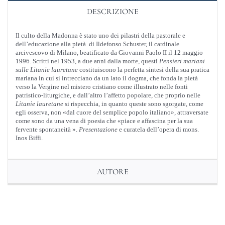
DESCRIZIONE
Il culto della Madonna è stato uno dei pilastri della pastorale e
dell’educazione alla pietà di Ildefonso Schuster, il cardinale
arcivescovo di Milano, beatificato da Giovanni Paolo II il 12 maggio
1996. Scritti nel 1953, a due anni dalla morte, questi
Pensieri mariani
sulle Litanie lauretane
costituiscono la perfetta sintesi della sua pratica
mariana in cui si intrecciano da un lato il dogma, che fonda la pietà
verso la Vergine nel mistero cristiano come illustrato nelle fonti
patristico-liturgiche, e dall’altro l’affetto popolare, che proprio nelle
Litanie lauretane
si rispecchia, in quanto queste sono sgorgate, come
egli osserva, non «dal cuore del semplice popolo italiano», attraversate
come sono da una vena di poesia che «piace e affascina per la sua
fervente spontaneità ».
Presentazione
e curatela dell’opera di mons.
Inos Biffi.
AUTORE