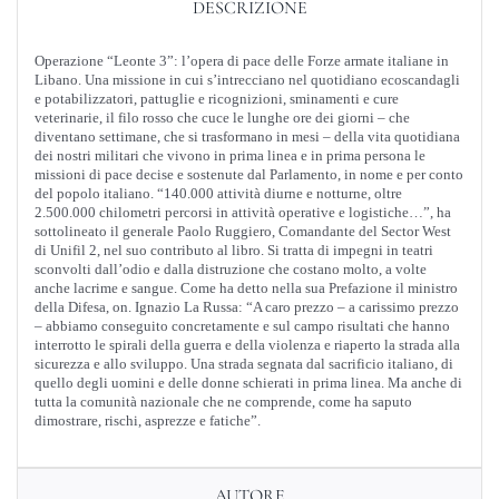
DESCRIZIONE
Operazione “Leonte 3”: l’opera di pace delle Forze armate italiane in
Libano. Una missione in cui s’intrecciano nel quotidiano ecoscandagli
e potabilizzatori, pattuglie e ricognizioni, sminamenti e cure
veterinarie, il filo rosso che cuce le lunghe ore dei giorni – che
diventano settimane, che si trasformano in mesi – della vita quotidiana
dei nostri militari che vivono in prima linea e in prima persona le
missioni di pace decise e sostenute dal Parlamento, in nome e per conto
del popolo italiano. “140.000 attività diurne e notturne, oltre
2.500.000 chilometri percorsi in attività operative e logistiche…”, ha
sottolineato il generale Paolo Ruggiero, Comandante del Sector West
di Unifil 2, nel suo contributo al libro. Si tratta di impegni in teatri
sconvolti dall’odio e dalla distruzione che costano molto, a volte
anche lacrime e sangue. Come ha detto nella sua Prefazione il ministro
della Difesa, on. Ignazio La Russa: “A caro prezzo – a carissimo prezzo
– abbiamo conseguito concretamente e sul campo risultati che hanno
interrotto le spirali della guerra e della violenza e riaperto la strada alla
sicurezza e allo sviluppo. Una strada segnata dal sacrificio italiano, di
quello degli uomini e delle donne schierati in prima linea. Ma anche di
tutta la comunità nazionale che ne comprende, come ha saputo
dimostrare, rischi, asprezze e fatiche”.
AUTORE