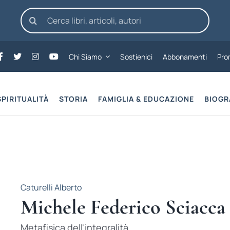
Cerca
per:
Chi Siamo
Sostienici
Abbonamenti
Pro
SPIRITUALITÀ
STORIA
FAMIGLIA & EDUCAZIONE
BIOGR
Caturelli Alberto
Michele Federico Sciacca
Metafisica dell'integralità