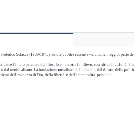
ederico Sciacca (1908-1975), autore di oltre sessanta volumi, la maggior parte dei q
ruisce l’intero percorso del filosofo e ne mette in rilievo, con nitida incisività , l’
cco dal neoidealismo. La fondazione metafisica della morale, del diritto, della polit
oblemi dell’esistenza di Dio, della libertà e dell’immortalità personale.