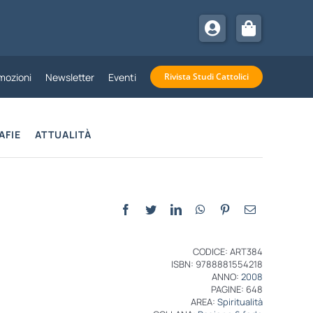
mozioni
Newsletter
Eventi
Rivista Studi Cattolici
AFIE
ATTUALITÀ
CODICE: ART384
ISBN: 9788881554218
ANNO:
2008
PAGINE: 648
AREA:
Spiritualità