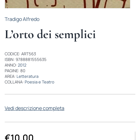
Tradigo Alfredo
L’orto dei semplici
CODICE: ART563
ISBN: 9788881555635
ANNO:
2012
PAGINE: 80
AREA:
Letteratura
COLLANA:
Poesia e Teatro
Vedi descrizione completa
€
10,00