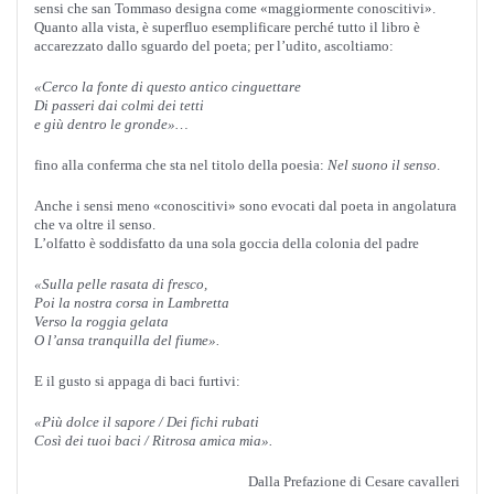
sensi che san Tommaso designa come «maggiormente conoscitivi».
Quanto alla vista, è superfluo esemplificare perché tutto il libro è
accarezzato dallo sguardo del poeta; per l’udito, ascoltiamo:
«Cerco la fonte di questo antico cinguettare
Di passeri dai colmi dei tetti
e giù dentro le gronde»…
fino alla conferma che sta nel titolo della poesia:
Nel suono il senso
.
Anche i sensi meno «conoscitivi» sono evocati dal poeta in angolatura
che va oltre il senso.
L’olfatto è soddisfatto da una sola goccia della colonia del padre
«Sulla pelle rasata di fresco,
Poi la nostra corsa in Lambretta
Verso la roggia gelata
O l’ansa tranquilla del fiume».
E il gusto si appaga di baci furtivi:
«Più dolce il sapore / Dei fichi rubati
Così dei tuoi baci / Ritrosa amica mia».
Dalla Prefazione di Cesare cavalleri