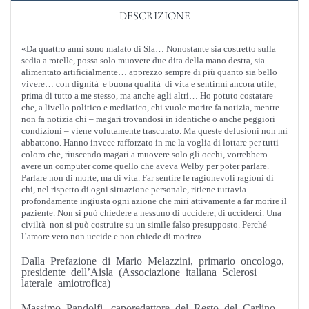
DESCRIZIONE
«Da quattro anni sono malato di Sla… Nonostante sia costretto sulla
sedia a rotelle, possa solo muovere due dita della mano destra, sia
alimentato artificialmente… apprezzo sempre di più quanto sia bello
vivere… con dignità e buona qualità di vita e sentirmi ancora utile,
prima di tutto a me stesso, ma anche agli altri… Ho potuto costatare
che, a livello politico e mediatico, chi vuole morire fa notizia, mentre
non fa notizia chi – magari trovandosi in identiche o anche peggiori
condizioni – viene volutamente trascurato. Ma queste delusioni non mi
abbattono. Hanno invece rafforzato in me la voglia di lottare per tutti
coloro che, riuscendo magari a muovere solo gli occhi, vorrebbero
avere un computer come quello che aveva Welby per poter parlare.
Parlare non di morte, ma di vita. Far sentire le ragionevoli ragioni di
chi, nel rispetto di ogni situazione personale, ritiene tuttavia
profondamente ingiusta ogni azione che miri attivamente a far morire il
paziente. Non si può chiedere a nessuno di uccidere, di ucciderci. Una
civiltà non si può costruire su un simile falso presupposto. Perché
l’amore vero non uccide e non chiede di morire».
Dalla Prefazione di Mario Melazzini, primario oncologo,
presidente dell’Aisla (Associazione italiana Sclerosi
laterale amiotrofica)
Massimo Pandolfi, caporedattore del Resto del Carlino-