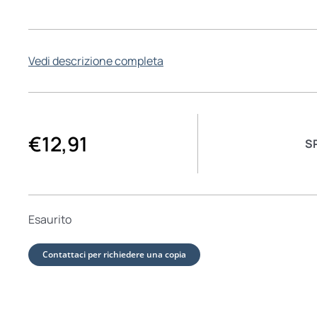
Vedi descrizione completa
€
12,91
S
Esaurito
Contattaci per richiedere una copia