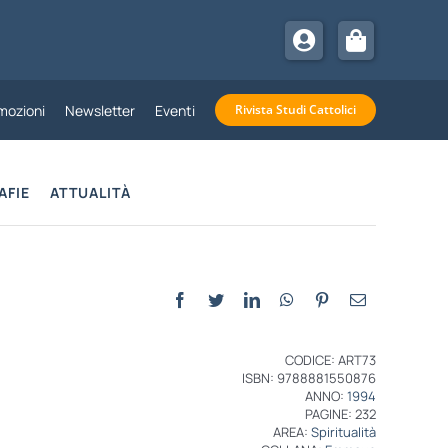
mozioni
Newsletter
Eventi
Rivista Studi Cattolici
AFIE
ATTUALITÀ
CODICE: ART73
ISBN: 9788881550876
ANNO:
1994
PAGINE: 232
AREA:
Spiritualità