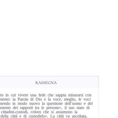
RASSEGNA
bito in cui vivere una fede che sappia misurarsi con
mento: la Parola di Dio e la voce, meglio, le voci
 ponendo in modo nuovo la questione dell’uomo e del
mento dei rapporti tra le persone», il suo stato di
cittadini-custodi, coloro che si assumono la
ella città e di custodirlo». La città va ascoltata,