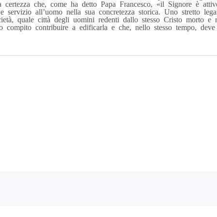
lla certezza che, come ha detto Papa Francesco, «il Signore è atti
 servizio all’uomo nella sua concretezza storica. Uno stretto lega
cietà, quale città degli uomini redenti dallo stesso Cristo morto e ri
o compito contribuire a edificarla e che, nello stesso tempo, deve