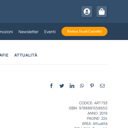
mozioni
Newsletter
Eventi
Rivista Studi Cattolici
AFIE
ATTUALITÀ
CODICE: ART793
ISBN: 9788881558650
ANNO:
2019
PAGINE: 224
AREA:
Attualità