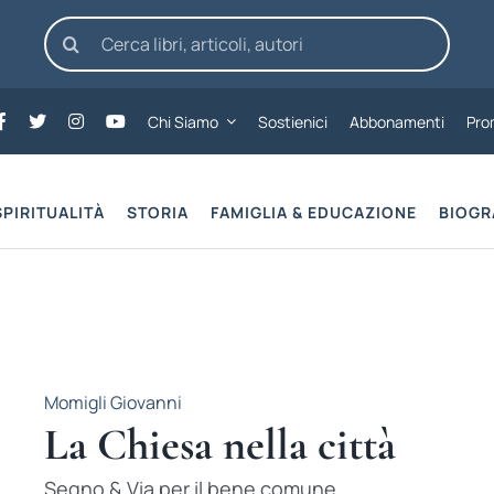
Cerca
per:
Chi Siamo
Sostienici
Abbonamenti
Pro
SPIRITUALITÀ
STORIA
FAMIGLIA & EDUCAZIONE
BIOGR
Momigli Giovanni
La Chiesa nella città
Segno & Via per il bene comune