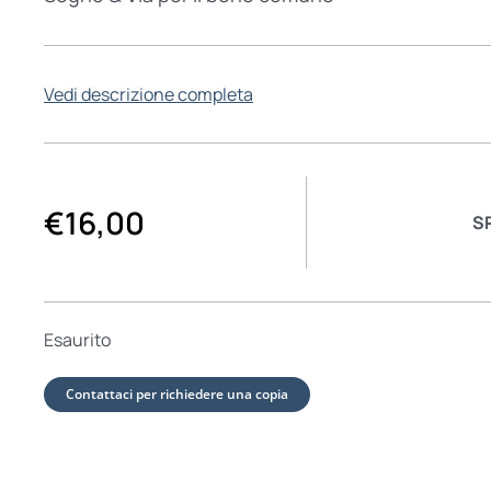
Vedi descrizione completa
€
16,00
S
Esaurito
Contattaci per richiedere una copia