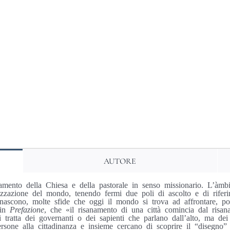
AUTORE
ovamento della Chiesa e della pastorale in senso missionario. L’àm
zzazione del mondo, tenendo fermi due poli di ascolto e di riferi
he nascono, molte sfide che oggi il mondo si trova ad affrontare,
 in
Prefazione
, che «il risanamento di una città comincia dal risana
ratta dei governanti o dei sapienti che parlano dall’alto, ma dei 
rsone alla cittadinanza e insieme cercano di scoprire il “disegno” d