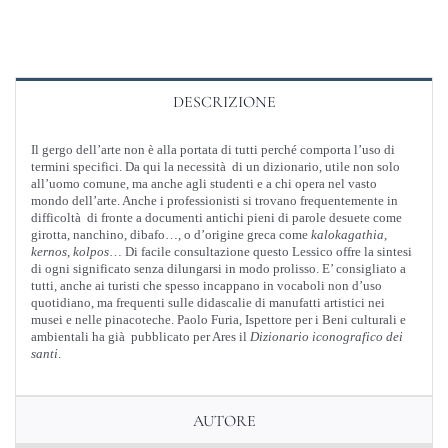
DESCRIZIONE
Il gergo dell’arte non è alla portata di tutti perché comporta l’uso di
termini specifici. Da qui la necessità di un dizionario, utile non solo
all’uomo comune, ma anche agli studenti e a chi opera nel vasto
mondo dell’arte. Anche i professionisti si trovano frequentemente in
difficoltà di fronte a documenti antichi pieni di parole desuete come
girotta, nanchino, dibafo…, o d’origine greca come
kalokagathia
,
kernos
,
kolpos
… Di facile consultazione questo Lessico offre la sintesi
di ogni significato senza dilungarsi in modo prolisso. E’ consigliato a
tutti, anche ai turisti che spesso incappano in vocaboli non d’uso
quotidiano, ma frequenti sulle didascalie di manufatti artistici nei
musei e nelle pinacoteche. Paolo Furia, Ispettore per i Beni culturali e
ambientali ha già pubblicato per Ares il
Dizionario iconografico dei
santi
.
AUTORE