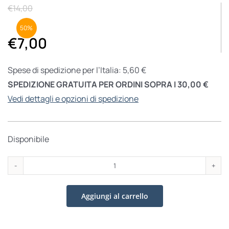
€
14,00
50%
€
7,00
Spese di spedizione per l’Italia: 5,60 €
SPEDIZIONE GRATUITA PER ORDINI SOPRA I 30,00 €
Vedi dettagli e opzioni di spedizione
Disponibile
Il
lessico
Aggiungi al carrello
dell'arte
quantità