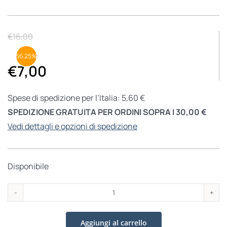
€
16,00
56.25%
€
7,00
Spese di spedizione per l’Italia: 5,60 €
SPEDIZIONE GRATUITA PER ORDINI SOPRA I 30,00 €
Vedi dettagli e opzioni di spedizione
Disponibile
I
Pastorelli
Aggiungi al carrello