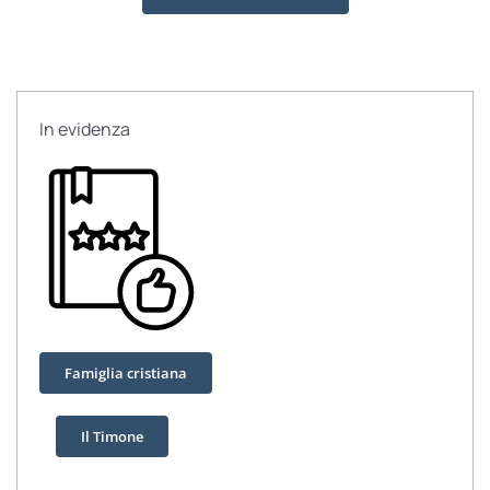
di
Fatima
quantità
In evidenza
Famiglia cristiana
Il Timone