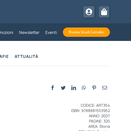
mozioni
Newsletter
Eventi
Rivista Studi Cattolici
AFIE
ATTUALITÀ
CODICE: ART354
ISBN: 9788881553952
ANNO:
2007
PAGINE: 320
AREA:
Storia