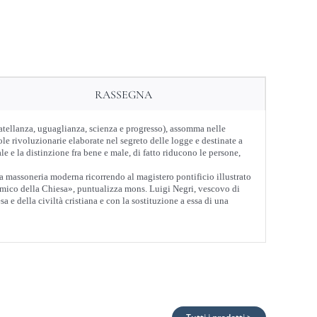
RASSEGNA
ratellanza, uguaglianza, scienza e progresso), assomma nelle
e rivoluzionarie elaborate nel segreto delle logge e destinate a
ale e la distinzione fra bene e male, di fatto riducono le persone,
lla massoneria moderna ricorrendo al magistero pontificio illustrato
 nemico della Chiesa», puntualizza mons. Luigi Negri, vescovo di
 e della civiltà cristiana e con la sostituzione a essa di una