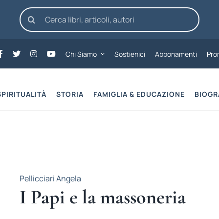
Cerca
per:
Chi Siamo
Sostienici
Abbonamenti
Pro
SPIRITUALITÀ
STORIA
FAMIGLIA & EDUCAZIONE
BIOGR
Pellicciari Angela
I Papi e la massoneria