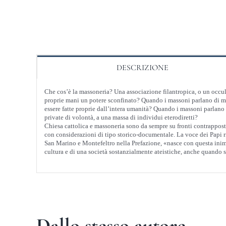
DESCRIZIONE
Che cos’è la massoneria? Una associazione filantropica, o un occult
proprie mani un potere sconfinato? Quando i massoni parlano di mor
essere fatte proprie dall’intera umanità? Quando i massoni parlano di
private di volontà, a una massa di individui eterodiretti?
Chiesa cattolica e massoneria sono da sempre su fronti contrapposti 
con considerazioni di tipo storico-documentale. La voce dei Papi ri
San Marino e Montefeltro nella Prefazione, «nasce con questa inimici
cultura e di una società sostanzialmente ateistiche, anche quando si
Dallo stesso autore