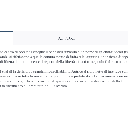
AUTORE
o centro di potere? Persegue il bene dell’umanità o, in nome di splendidi ideali (f
ale, si riferiscono a quella comunemente definita tale, oppure a un insieme di regol
 libertà, hanno in mente il rispetto della libertà di tutti o, negando il diritto natur
e, al di là della propaganda, inconciliabili. L’Autrice si ripromette di fare luce su
suona così in tutta la sua attualità, profondità e profeticità. «La massoneria è un
zia e persegue la realizzazione di questa inimicizia con la distruzione della Chiesa
 fa riferimento all’architetto dell’universo».