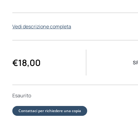
Vedi descrizione completa
€
18,00
S
Esaurito
Contattaci per richiedere una copia