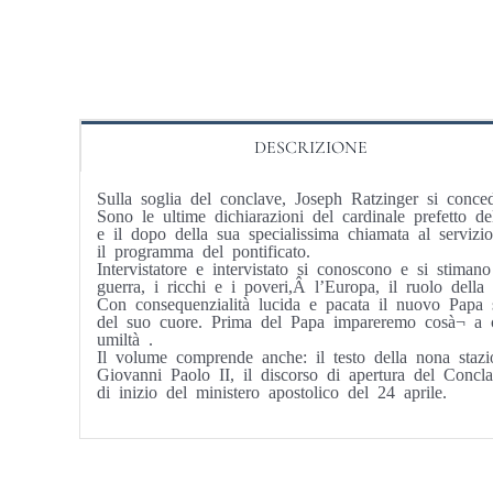
DESCRIZIONE
Sulla soglia del conclave, Joseph Ratzinger si conced
Sono le ultime dichiarazioni del cardinale prefetto 
e il dopo della sua specialissima chiamata al servizi
il programma del pontificato.
Intervistatore e intervistato si conoscono e si stima
guerra, i ricchi e i poveri,Â l’Europa, il ruolo della m
Con consequenzialità lucida e pacata il nuovo Papa s
del suo cuore. Prima del Papa impareremo cosà¬ a co
umiltà .
Il volume comprende anche: il testo della nona stazi
Giovanni Paolo II, il discorso di apertura del Conclave
di inizio del ministero apostolico del 24 aprile.