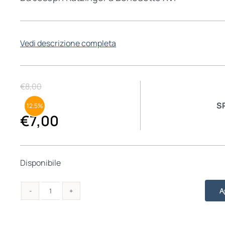
Vedi descrizione completa
€
8,00
S
12.5%
€
7,00
Disponibile
A
Fare
la