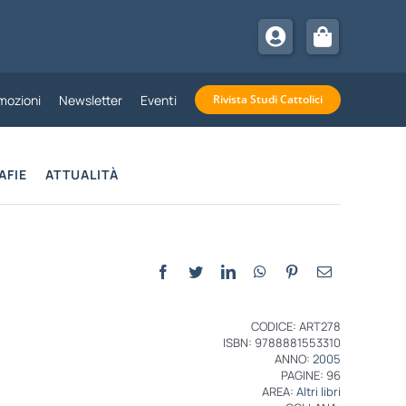
mozioni
Newsletter
Eventi
Rivista Studi Cattolici
AFIE
ATTUALITÀ
CODICE: ART278
ISBN: 9788881553310
ANNO:
2005
PAGINE: 96
AREA:
Altri libri