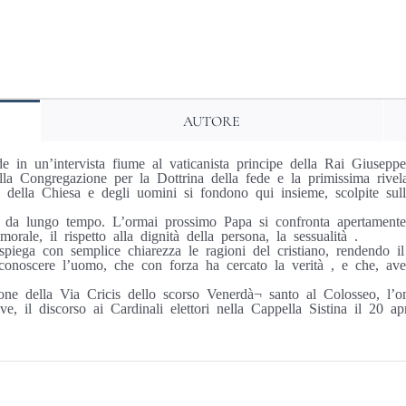
verità nella
carità
quantità
AUTORE
e in un’intervista fiume al vaticanista principe della Rai Giusepp
della Congregazione per la Dottrina della fede e la primissima riv
o della Chiesa e degli uomini si fondono qui insieme, scolpite sul
no da lungo tempo. L’ormai prossimo Papa si confronta apertamente 
orale, il rispetto alla dignità della persona, la sessualità .
piega con semplice chiarezza le ragioni del cristiano, rendendo il
noscere l’uomo, che con forza ha cercato la verità , e che, ave
one della Via Cricis dello scorso Venerdà¬ santo al Colosseo, l’o
, il discorso ai Cardinali elettori nella Cappella Sistina il 20 apri