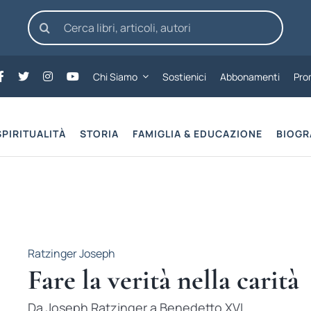
Cerca
per:
Chi Siamo
Sostienici
Abbonamenti
Pro
SPIRITUALITÀ
STORIA
FAMIGLIA & EDUCAZIONE
BIOGR
Ratzinger Joseph
Fare la verità nella carità
Da Joseph Ratzinger a Benedetto XVI