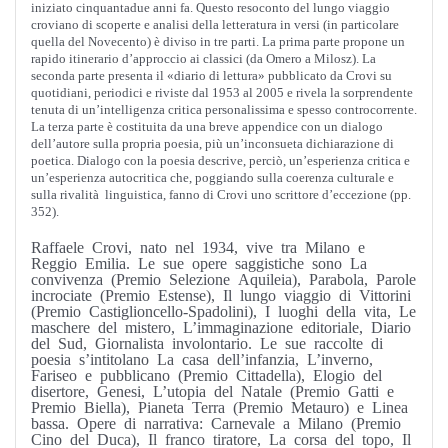
iniziato cinquantadue anni fa. Questo resoconto del lungo viaggio
croviano di scoperte e analisi della letteratura in versi (in particolare
quella del Novecento) è diviso in tre parti. La prima parte propone un
rapido itinerario d’approccio ai classici (da Omero a Milosz). La
seconda parte presenta il «diario di lettura» pubblicato da Crovi su
quotidiani, periodici e riviste dal 1953 al 2005 e rivela la sorprendente
tenuta di un’intelligenza critica personalissima e spesso controcorrente.
La terza parte è costituita da una breve appendice con un dialogo
dell’autore sulla propria poesia, più un’inconsueta dichiarazione di
poetica. Dialogo con la poesia descrive, perciò, un’esperienza critica e
un’esperienza autocritica che, poggiando sulla coerenza culturale e
sulla rivalità linguistica, fanno di Crovi uno scrittore d’eccezione (pp.
352).
Raffaele Crovi, nato nel 1934, vive tra Milano e
Reggio Emilia. Le sue opere saggistiche sono La
convivenza (Premio Selezione Aquileia), Parabola, Parole
incrociate (Premio Estense), Il lungo viaggio di Vittorini
(Premio Castiglioncello-Spadolini), I luoghi della vita, Le
maschere del mistero, L’immaginazione editoriale, Diario
del Sud, Giornalista involontario. Le sue raccolte di
poesia s’intitolano La casa dell’infanzia, L’inverno,
Fariseo e pubblicano (Premio Cittadella), Elogio del
disertore, Genesi, L’utopia del Natale (Premio Gatti e
Premio Biella), Pianeta Terra (Premio Metauro) e Linea
bassa. Opere di narrativa: Carnevale a Milano (Premio
Cino del Duca), Il franco tiratore, La corsa del topo, Il