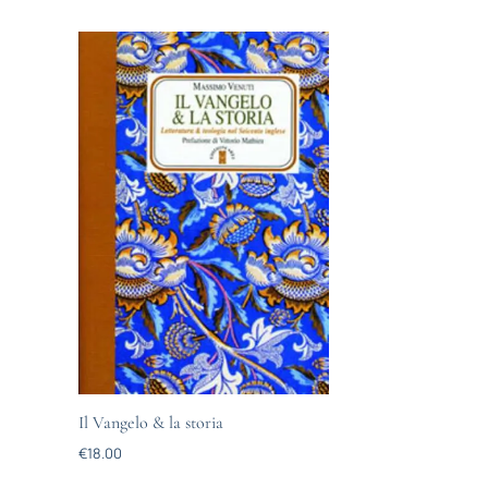
Il Vangelo & la storia
€
18.00