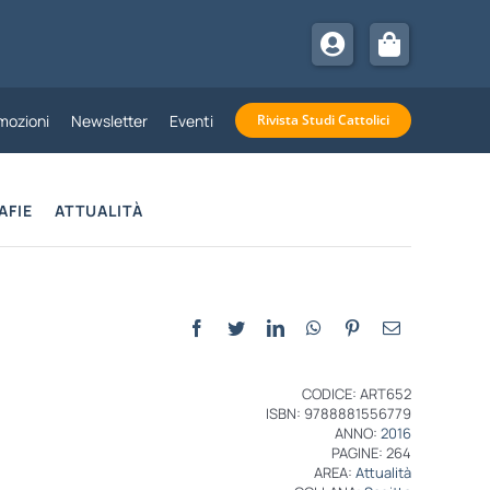
mozioni
Newsletter
Eventi
Rivista Studi Cattolici
AFIE
ATTUALITÀ
CODICE: ART652
ISBN: 9788881556779
ANNO:
2016
PAGINE: 264
AREA:
Attualità