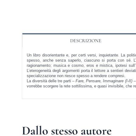
DESCRIZIONE
Un libro disorientante e, per certi
versi, inquietante. La polit
spesso, anche senza saperlo, ciascuno si porta
con sé. L
ragionamento;
musica e cosmo, eros e mistica, ipotesi sull
L’eterogeneità
degli argomenti porta il lettore a sentieri devia
specializzazione
non riesce spesso a rendere compresi.
La diversità delle tre parti –
Fare, Pensare, Immaginare (I-II)
– 
vorrebbe
scorgere la rete sottilissima, e quasi invisibile,
che r
Dallo stesso autore