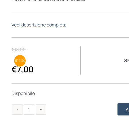
Vedi descrizione completa
€
18,00
S
61.11%
€
7,00
Disponibile
A
Contro
l'ovvietà