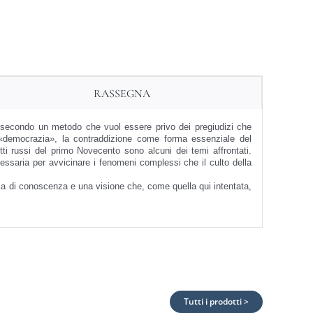
RASSEGNA
i secondo un metodo che vuol essere privo dei pregiudizi
che
 «democrazia», la
contraddizione come forma essenziale del
etti russi del primo Novecento sono alcuni dei temi affrontati.
cessaria per avvicinare i fenomeni
complessi che il culto della
rma di conoscenza
e una visione che, come quella qui intentata,
Tutti i prodotti >