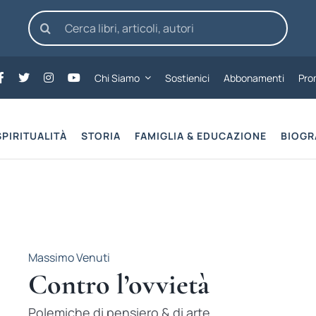
Cerca
per:
Chi Siamo
Sostienici
Abbonamenti
Pro
SPIRITUALITÀ
STORIA
FAMIGLIA & EDUCAZIONE
BIOGR
Massimo Venuti
Contro l’ovvietà
Polemiche di pensiero & di arte