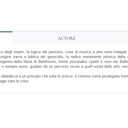
quantità
AUTORE
ica degli imperi, la logica
del pensiero, cose di musica e arte sono indagat
’origine sacra e biblica del genocidio, la
radice meramente retorica della
’inganno
della Nona di Beethoven, horror psicanalisi
spettri e rose nei Ball
ti e
sempre nuovi, guidato da un percorso vicino a quell’«unità delle arti» ne
obbedisce a un principio che tutte le unisce:
il cinismo come privilegiata fo
egge tutte le cose.