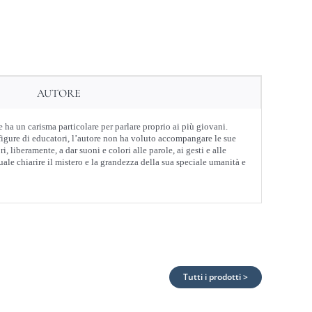
AUTORE
 ha un carisma particolare per parlare proprio ai più giovani.
e figure di educatori, l’autore non ha voluto accompangare le sue
, liberamente, a dar suoni e colori alle parole, ai gesti e alle
uale chiarire il mistero e la grandezza della sua speciale umanità e
Tutti i prodotti >