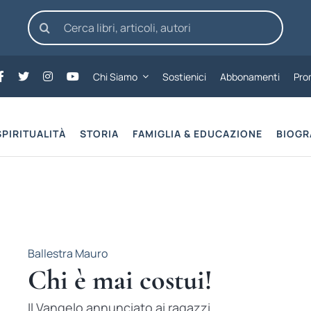
Cerca
per:
Chi Siamo
Sostienici
Abbonamenti
Pro
SPIRITUALITÀ
STORIA
FAMIGLIA & EDUCAZIONE
BIOGR
Ballestra Mauro
Chi è mai costui!
Il Vangelo annunciato ai ragazzi