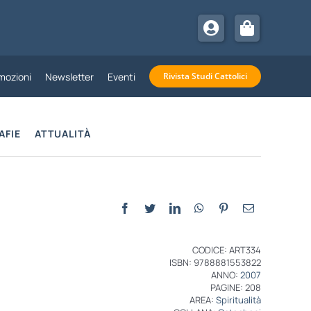
mozioni
Newsletter
Eventi
Rivista Studi Cattolici
AFIE
ATTUALITÀ
CODICE: ART334
ISBN: 9788881553822
ANNO:
2007
PAGINE: 208
AREA:
Spiritualità