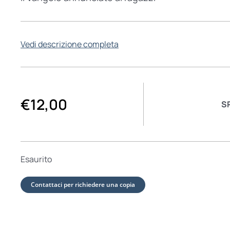
Vedi descrizione completa
€
12,00
S
Esaurito
Contattaci per richiedere una copia