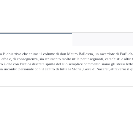
to l\’obiettivo che anima il volume di don Mauro Ballestra, un sacerdote di Forlì che
 erba e, di conseguenza, sia strumento molto utile per insegnanti, catechisti e altr
to è che con l’unica discreta spinta del suo semplice commento siano gli stessi lettori
 incontro personale con il centro di tutta la Storia, Gesù di Nazaret, attraverso il q