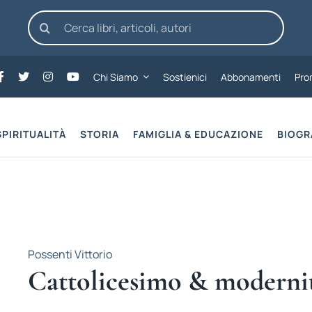
Cerca
per:
Chi Siamo
Sostienici
Abbonamenti
Pro
SPIRITUALITÀ
STORIA
FAMIGLIA & EDUCAZIONE
BIOGR
Possenti Vittorio
Cattolicesimo & moderni