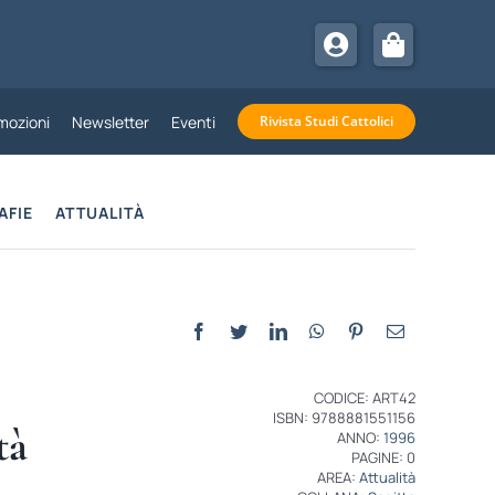
mozioni
Newsletter
Eventi
Rivista Studi Cattolici
AFIE
ATTUALITÀ
CODICE: ART42
ISBN: 9788881551156
tà
ANNO:
1996
PAGINE: 0
AREA:
Attualità