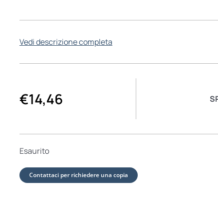
Vedi descrizione completa
€
14,46
S
Esaurito
Contattaci per richiedere una copia