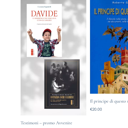
Il principe di quest
€
20.00
Testimoni – promo Avvenire