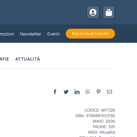
mozioni
Newsletter
Eventi
Rivista Studi Cattolici
AFIE
ATTUALITÀ
CODICE: ART328
ISBN: 9788881553136
ANNO:
2006
PAGINE: 320
AREA:
Attualità