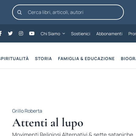
Cerca
per:
Chi Siamo
Sostienici
Abbonamenti
Pro
SPIRITUALITÀ
STORIA
FAMIGLIA & EDUCAZIONE
BIOGR
Grillo Roberta
Attenti al lupo
Movimenti Religiosi Alternativi & sette sataniche