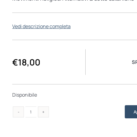
Vedi descrizione completa
€
18,00
S
Disponibile
A
Attenti
al
lupo