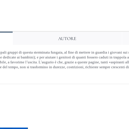
quantità
AUTORE
ipali gruppi di questa sterminata fungaia, al fine di mettere in guardia i giovani s
he dedicate ai bambini); e per aiutare i genitori di quanti fossero caduti in trappola a
ile, a favorirne l’uscita. L’augurio è che, grazie a queste pagine, tanti «aspiranti al
e del tempo, non si trasformino in durezze, costrizioni, richieste sempre crescenti di