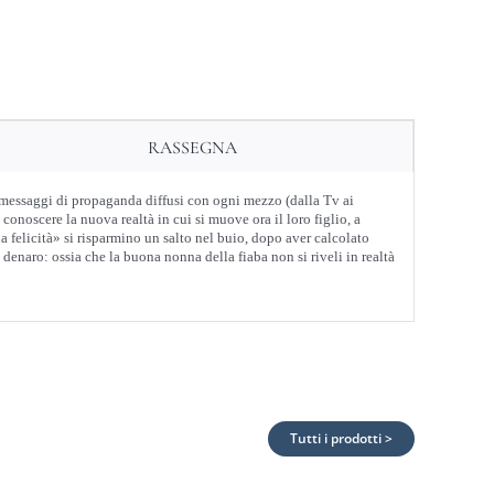
RASSEGNA
ui messaggi di propaganda diffusi con ogni mezzo (dalla Tv ai
 conoscere la nuova realtà in cui si muove ora il loro figlio, a
la felicità» si risparmino un salto nel buio, dopo aver calcolato
 denaro: ossia che la buona nonna della fiaba non si riveli in realtà
Tutti i prodotti >