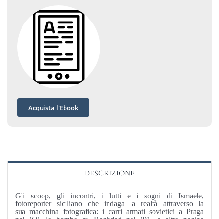
Acquista l'Ebook
DESCRIZIONE
Gli scoop, gli incontri, i lutti e i sogni di Ismaele,
fotoreporter siciliano che indaga la realtà attraverso la
sua macchina fotografica: i carri armati sovietici a Praga
nel ’68, le bombe su Baghdad nel ’91, e altre pagine