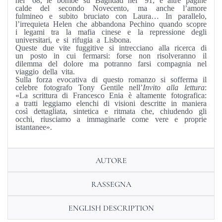
calde del secondo Novecento, ma anche l’amore
fulmineo e subito bruciato con Laura… In parallelo,
l’irrequieta Helen che abbandona Pechino quando scopre
i legami tra la mafia cinese e la repressione degli
universitari, e si rifugia a Lisbona.
Queste due vite fuggitive si intrecciano alla ricerca di
un posto in cui fermarsi: forse non risolveranno il
dilemma del dolore ma potranno farsi compagnia nel
viaggio della vita.
Sulla forza evocativa di questo romanzo si sofferma il
celebre fotografo Tony Gentile nell’
Invito alla lettura
:
«La scrittura di Francesco Enia è altamente fotografica:
a tratti leggiamo elenchi di visioni descritte in maniera
così dettagliata, sintetica e ritmata che, chiudendo gli
occhi, riusciamo a immaginarle come vere e proprie
istantanee».
AUTORE
RASSEGNA
ENGLISH DESCRIPTION