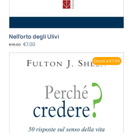
Nell’orto degli Ulivi
€
7,00
€
18,00
Ebook a €11,99