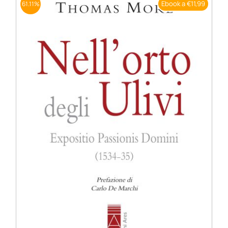
Ebook a €11,99
61.11%