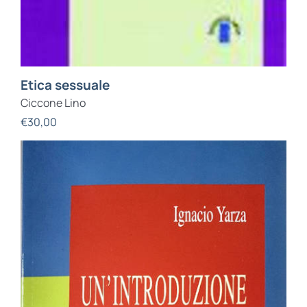
Etica sessuale
Ciccone Lino
€
30,00